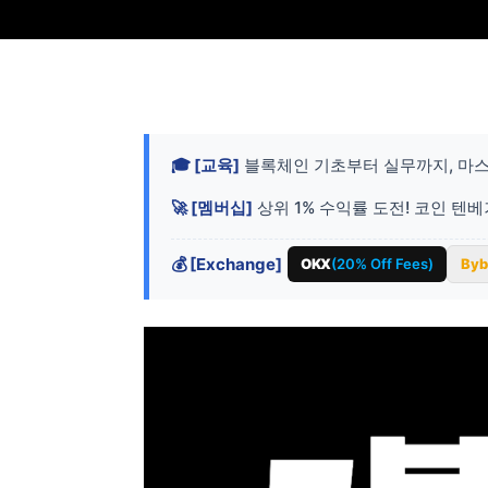
🎓 [교육]
블록체인 기초부터 실무까지, 마스
🚀 [멤버십]
상위 1% 수익률 도전! 코인 텐
💰 [Exchange]
OKX
(20% Off Fees)
Byb