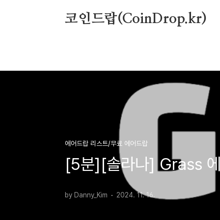
본문 바로가기
코인드랍(CoinDrop.kr)
에어드랍 리스트/무료 에어드랍
[5분][솔라나] Grass
by Danny_Kim
2024. 11. 16.